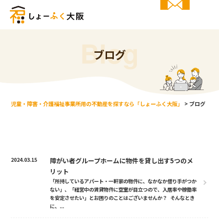
Blog
ブログ
児童・障害・介護福祉事業所用の不動産を探すなら「しょーふく大阪」
>
ブログ
2024.03.15
障がい者グループホームに物件を貸し出す5つのメ
リット
「所持しているアパート・一軒家の物件に、なかなか借り手がつか
ない」、「経営中の賃貸物件に空室が目立つので、入居率や稼働率
を安定させたい」とお困りのことはございませんか？ そんなとき
に、...