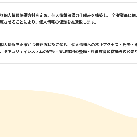
り個人情報保護方針を定め、個人情報保護の仕組みを構築し、 全従業員に個
底させることにより、個人情報の保護を推進致します。
個人情報を正確かつ最新の状態に保ち、個人情報への不正アクセス・紛失・
、セキュリティシステムの維持・管理体制の整備・社員教育の徹底等の必要
報の厳重な管理を行ないます。
目的
りした個人情報は、当社からのご連絡や業務のご案内やご質問に対する回答
用いたします。
者への開示・提供の禁止
りお預かりした個人情報を適切に管理し、次のいずれかに該当する場合を除
ん。 お客さまの同意がある場合 お客さまが希望されるサービスを行なうた
示する場合 法令に基づき開示することが必要である場合