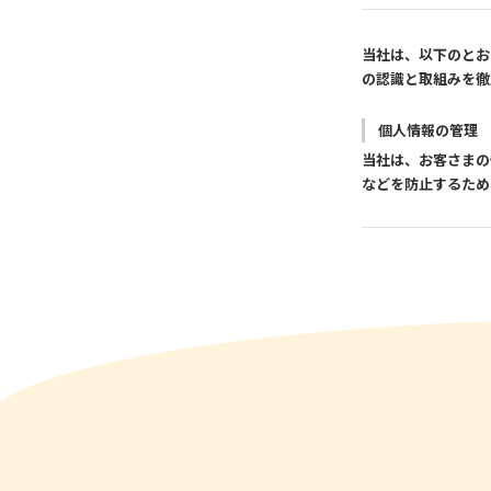
当社は、以下のとお
の認識と取組みを徹
個人情報の管理
当社は、お客さまの
などを防止するため
対策を実施し個人情
個人情報の利用
お客さまからお預か
や資料のご送付に利
個人情報の第三
当社は、お客さまよ
者に開示いたしませ
する業者に対して開