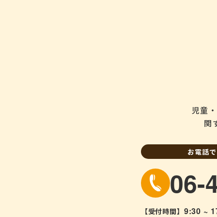
個人情報の安全
当社は、個人情報の
ご本人の照会
お客さまがご本人の
させていただきます
法令、規範の遵
児童・
当社は、保有する個
宜見直し、その改善
関
お電話で
06-
9:30 ~ 1
【受付時間】