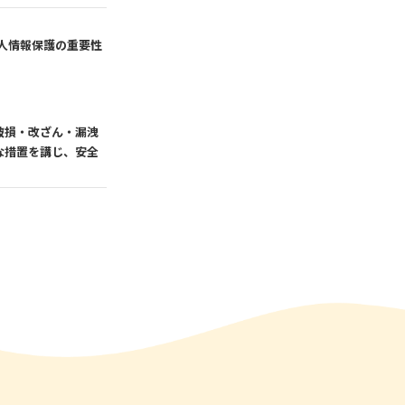
人情報保護の重要性
破損・改ざん・漏洩
な措置を講じ、安全
として、電子メール
き、個人情報を第三
めに当社が業務を委託