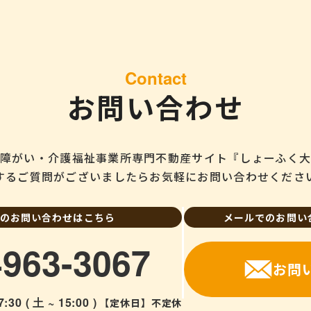
対策
正確性及び安全性確保のために、セキュリティに万全の対策を講じています
Contact
個人情報の照会・修正・削除などをご希望される場合には、ご本人であるこ
お問い合わせ
。
守と見直し
障がい・介護福祉事業所専門不動産サイト『しょーふく
人情報に関して適用される日本の法令、その他規範を遵守するとともに、本
に努めます。
するご質問がございましたらお気軽にお問い合わせくださ
のお問い合わせはこちら
メールでのお問い
4963-3067
お問
7:30 ( 土 ~ 15:00 )
【定休日】不定休