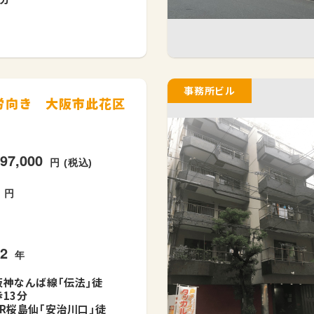
事務所ビル
就労向き 大阪市此花区
297,000
円 (税込)
-
円
42
年
阪神なんば線｢伝法｣徒
歩13分
JR桜島仙｢安治川口｣徒