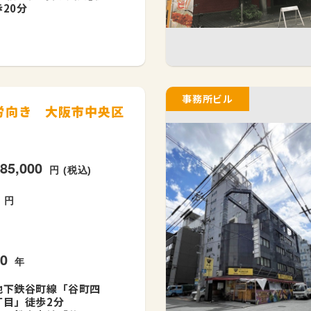
歩20分
事務所ビル
就労向き 大阪市中央区
285,000
円 (税込)
-
円
40
年
地下鉄谷町線「谷町四
丁目」徒歩2分