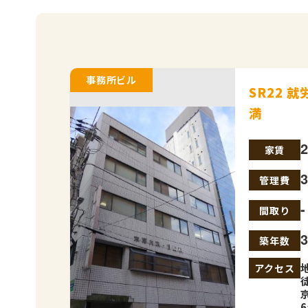
事務所ビル
SR22 
満
家賃
管理費
-
間取り
築年数
アクセス