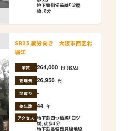
地下鉄御堂筋線｢淀屋
橋｣8分
SR15 就労向き 大阪市西区北
堀江
264,000
家賃
円 (税込)
26,950
管理費
円
-
間取り
44
築年数
年
地下鉄四つ橋線｢四ツ
アクセス
橋｣徒歩3分
地下鉄長堀鶴見緑地線