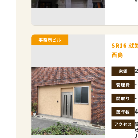
事務所ビル
SR16 
酉島
家賃
管理費
-
間取り
築年数
アクセス