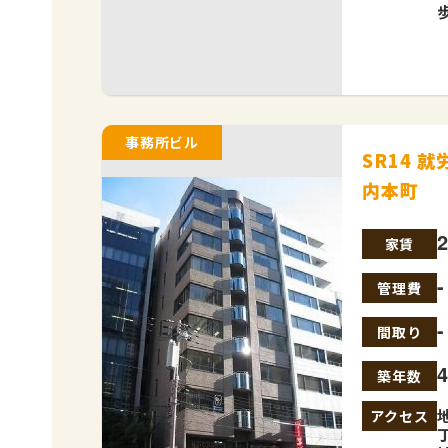
事務所ビル
SR14 
内本町
家賃
管理費
-
間取り
築年数
アクセス