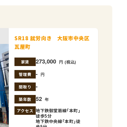
SR18 就労向き 大阪市中央区
瓦屋町
273,000
家賃
円 (税込)
-
管理費
円
-
間取り
52
築年数
年
地下鉄御堂筋線｢本町｣
アクセス
徒歩5分
地下鉄中央線｢本町｣徒
歩5分