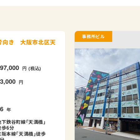
事務所ビル
就労向き 大阪市北区天
297,000
円 (税込)
33,000
円
36
年
地下鉄谷町線｢天満橋｣
徒歩6分
京阪本線｢天満橋｣徒歩
6分