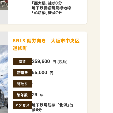
｢西大橋｣徒歩3分
地下鉄長堀鶴見緑地線
｢心斎橋｣徒歩7分
SR13 就労向き 大阪市中央区
道修町
259,600
家賃
円 (税込)
55,000
管理費
円
-
間取り
29
築年数
年
地下鉄堺筋線「北浜｣徒
アクセス
歩6分