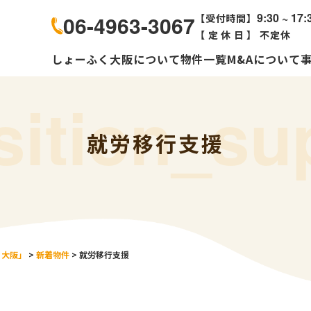
9:30 ~ 17:
06-4963-3067
【受付時間】
【定休日】
不定休
しょーふく大阪について
物件一覧
M&Aについて
sition_su
就労移行支援
く大阪」
>
新着物件
>
就労移行支援